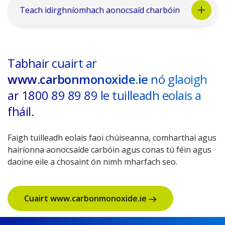
Teach idirghníomhach aonocsaíd charbóin
Tabhair cuairt ar
www.carbonmonoxide.ie
nó glaoigh
ar 1800 89 89 89 le tuilleadh eolais a
fháil.
Faigh tuilleadh eolais faoi chúiseanna, comharthaí agus
hairíonna aonocsaíde carbóin agus conas tú féin agus
daoine eile a chosaint ón nimh mharfach seo.
Cuairt www.carbonmonoxide.ie