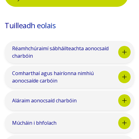
Tuilleadh eolais
Réamhchúraimí sábháilteachta aonocsaíd
charbóin
Comharthaí agus hairíonna nimhiú
aonocsaíde carbóin
Aláraim aonocsaíd charbóin
Múcháin i bhfolach