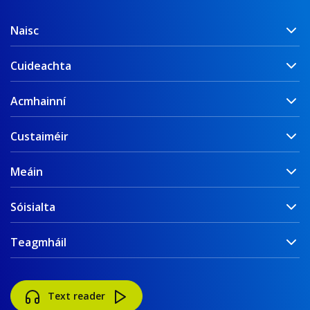
Naisc
Cuideachta
Acmhainní
Custaiméir
Meáin
Sóisialta
Teagmháil
Text reader