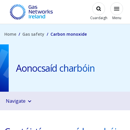
Skip to main content
Open
Modal
Toggl
Gas Networks Ireland Homepage
Cuardaigh
Menu
Home
Gas safety
Carbon monoxide
Aonocsaíd charbóin
Navigate