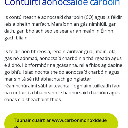
Contúirtí aonocsaíde carbóin
Is contúirteach é aonocsaíd charbóin (CO) agus is féidir
leis a bheith marfach. Maraíonn an gás nimhiúil, gan
dath, gan bholadh seo seisear ar an meán in Éirinn
gach bliain.
Is féidir aon bhreosla, lena n-áirítear gual, móin, ola,
gás nó adhmad, aonocsaíd charbóin a tháirgeadh agus
é á dhó. I bhformhór na gcásanna, níl a fhios ag daoine
go bhfuil siad nochtaithe do aonocsaíd charbóin agus
mar sin tá sé ríthábhachtach go nglactar
réamhchúraimí sábháilteachta. Foghlaim tuilleadh faoi
na contúirtí a bhaineann le haonocsaíd charbóin agus
conas é a sheachaint thíos.
Tabhair cuairt ar www.carbonmonoxide.ie